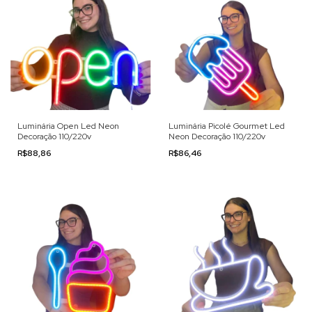
Luminária Open Led Neon
Luminária Picolé Gourmet Led
Decoração 110/220v
Neon Decoração 110/220v
R$88,86
R$86,46