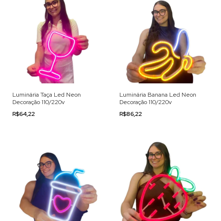
Luminária Taça Led Neon
Luminária Banana Led Neon
Decoração 110/220v
Decoração 110/220v
R$64,22
R$86,22